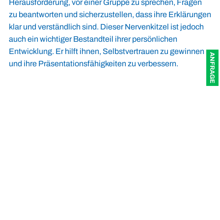
Herausforderung, vor einer Gruppe zu sprechen, Fragen
zu beantworten und sicherzustellen, dass ihre Erklärungen
klar und verständlich sind. Dieser Nervenkitzel ist jedoch
auch ein wichtiger Bestandteil ihrer persönlichen
Entwicklung. Er hilft ihnen, Selbstvertrauen zu gewinnen
ANFRAGE
und ihre Präsentationsfähigkeiten zu verbessern.
Verantwortung ist
Wertschätzung
Die Möglichkeit, Betriebsführungen zu leiten, ist auch ein
Zeichen der Wertschätzung und des Vertrauens seitens
der bmk Gruppe. Es zeigt den Azubis, dass ihre