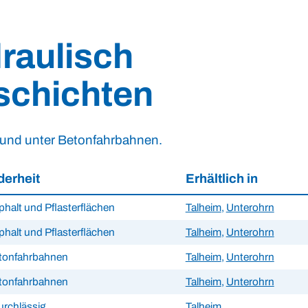
raulisch
schichten
 und unter Betonfahrbahnen.
erheit
Erhältlich in
phalt und Pflasterflächen
Talheim
,
Unterohrn
phalt und Pflasterflächen
Talheim
,
Unterohrn
etonfahrbahnen
Talheim
,
Unterohrn
etonfahrbahnen
Talheim
,
Unterohrn
rchlässig
Talheim