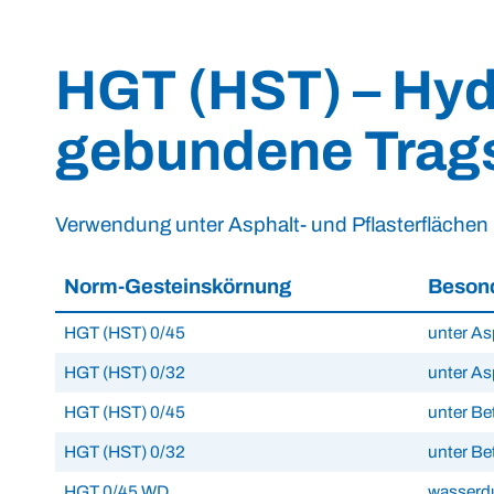
HGT (HST) – Hyd
gebundene Trag
Verwendung unter Asphalt- und Pflasterflächen
Norm-Gesteinskörnung
Besond
HGT (HST) 0/45
unter As
HGT (HST) 0/32
unter As
HGT (HST) 0/45
unter B
HGT (HST) 0/32
unter B
HGT 0/45 WD
wasserdu