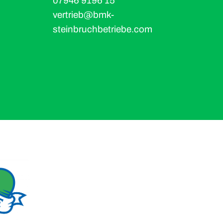
07946 9196 15
vertrieb@bmk-
steinbruchbetriebe.com