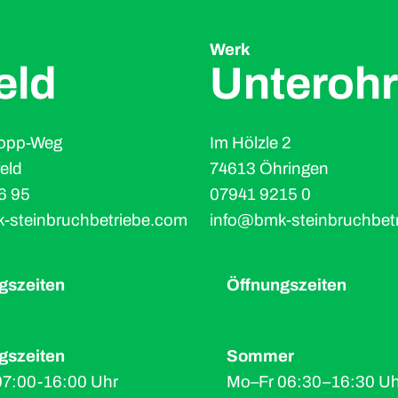
Werk
feld
Unteroh
opp-Weg
Im Hölzle 2
feld
74613 Öhringen
6 95
07941 9215 0
-steinbruchbetriebe.com
info@bmk-steinbruchbet
gszeiten
Öffnungszeiten
gszeiten
Sommer
07:00-16:00 Uhr
Mo–Fr 06:30–16:30 Uh