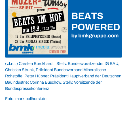
(v.l.n.r.) Carsten Burckhardt , Stellv. Bundesvorsitzender IG BAU;
Christian Strunk, Präsident Bundesverband Mineralische
Rohstoffe; Peter Hübner, Präsident Hauptverband der Deutschen
Bauindustrie; Corinna Buschow, Stellv. Vorsitzende der
Bundespressekonferenz
Foto: mark-bollhorst.de