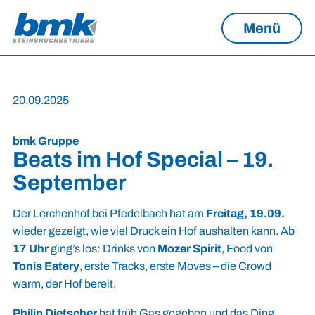
Menü
20.09.2025
bmk Gruppe
Beats im Hof Special – 19.
September
Der Lerchenhof bei Pfedelbach hat am
Freitag, 19.09.
wieder gezeigt, wie viel Druck ein Hof aushalten kann. Ab
17 Uhr
ging’s los: Drinks von
Mozer Spirit
, Food von
Tonis Eatery
, erste Tracks, erste Moves – die Crowd
warm, der Hof bereit.
Philip Dietscher
hat früh Gas gegeben und das Ding