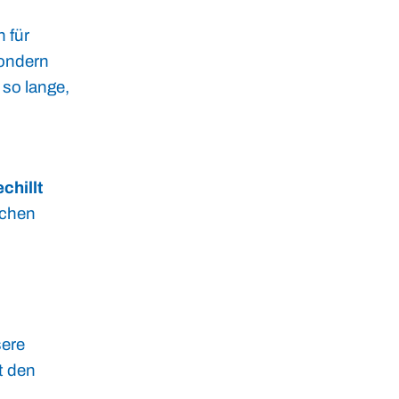
 für
sondern
 so lange,
chillt
schen
sere
t den