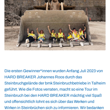
Die ersten Gewinner*innen wurden Anfang Juli 2023 von
HARD BREAKER Johannes Roos durch das
Steinbruchgelände der bmk Steinbruchbetriebe in Talheim
geführt. Wie die Fotos verraten, macht so eine Tour im
Steinbruch bei den HARD BREAKER mächtig viel Spaß
und offensichtlich lohnt es sich über das Werken und
Wirken in Steinbrüchen sich zu informieren. Wir bedanken