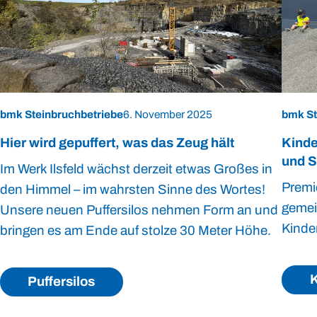
bmk Steinbruchbetriebe
6. November 2025
bmk St
Hier wird gepuffert, was das Zeug hält
Kinde
und S
Im Werk Ilsfeld wächst derzeit etwas Großes in
Premi
den Himmel – im wahrsten Sinne des Wortes!
gemei
Unsere neuen Puffersilos nehmen Form an und
Kinde
bringen es am Ende auf stolze 30 Meter Höhe.
K
Puffersilos