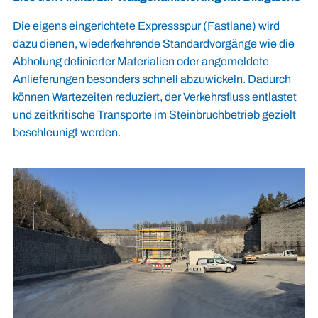
Die eigens eingerichtete Expressspur (Fastlane) wird
dazu dienen, wiederkehrende Standardvorgänge wie die
Abholung definierter Materialien oder angemeldete
Anlieferungen besonders schnell abzuwickeln. Dadurch
können Wartezeiten reduziert, der Verkehrsfluss entlastet
und zeitkritische Transporte im Steinbruchbetrieb gezielt
beschleunigt werden.