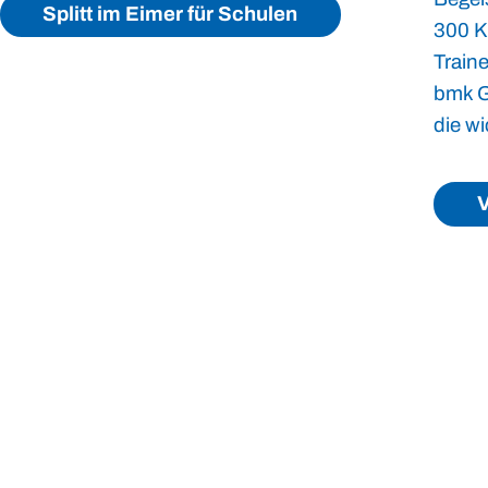
Splitt im Eimer für Schulen
300 K
Traine
bmk G
die wi
V