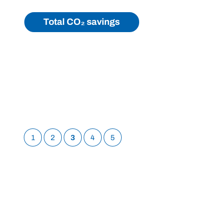
Total CO₂ savings
1
2
3
4
5