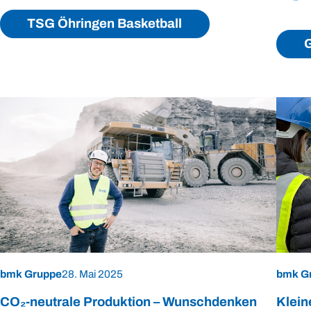
TSG Öhringen Basketball
G
bmk Gruppe
28. Mai 2025
bmk G
CO₂-neutrale Produktion – Wunschdenken
Klein