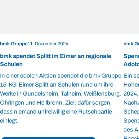
bmk Gruppe
11. Dezember 2024
bmk G
bmk spendet Splitt im Eimer an regionale
Spend
Schulen
Adolz
In einer coolen Aktion spendet die bmk Gruppe
Ein s
15-KG-Eimer Splitt an Schulen rund um ihre
Hohen
Werke in Gundelsheim, Talheim, Weißlensburg,
2024,
Öhringen und Heilbronn. Ziel: dafür sorgen,
Nachw
dass niemand unfreiwillig eine Rutschpartie
Schep
einlegt.
Spende
des A
Begeis