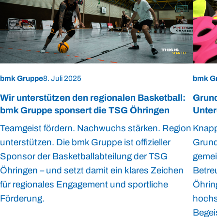
bmk Gruppe
8. Juli 2025
bmk G
Wir unterstützen den regionalen Basketball:
Grund
bmk Gruppe sponsert die TSG Öhringen
Unter
Teamgeist fördern. Nachwuchs stärken. Region
Knapp
unterstützen. Die bmk Gruppe ist offizieller
Grund
Sponsor der Basketballabteilung der TSG
gemei
Öhringen – und setzt damit ein klares Zeichen
Betre
für regionales Engagement und sportliche
Öhrin
Förderung.
hochs
Begei