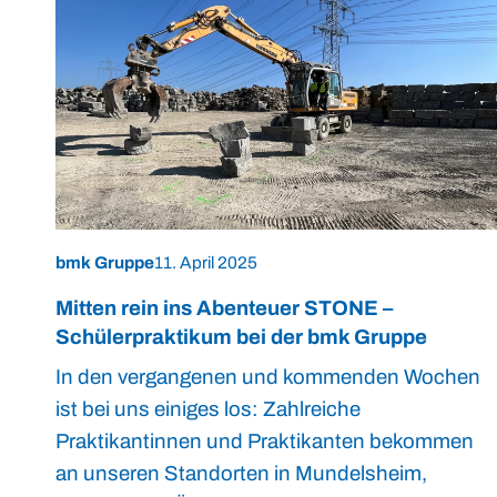
bmk Gruppe
11. April 2025
Mitten rein ins Abenteuer STONE –
Schülerpraktikum bei der bmk Gruppe
In den vergangenen und kommenden Wochen
ist bei uns einiges los: Zahlreiche
Praktikantinnen und Praktikanten bekommen
an unseren Standorten in Mundelsheim,